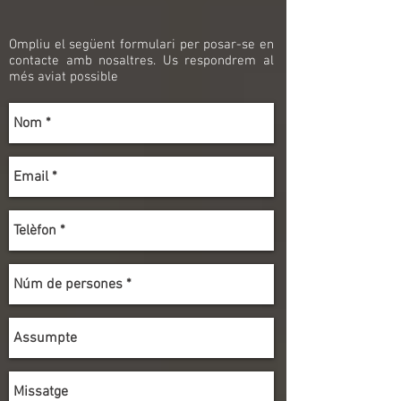
Ompliu el següent formulari per posar-se en
contacte amb nosaltres. Us respondrem al
més aviat possible